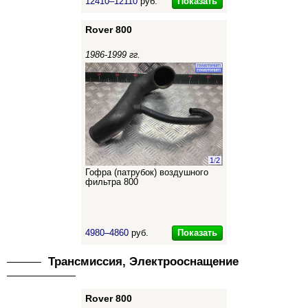
Показать
12410–12110
руб.
Rover 800
1986-1999 гг.
1
/
2
Гофра (патрубок) воздушного
фильтра 800
Показать
4980–4860
руб.
Трансмиссия, Электрооснащение
Rover 800