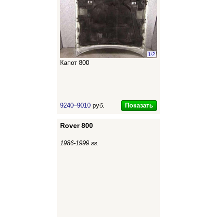
1
/
2
Капот 800
Показать
9240–9010
руб.
Rover 800
1986-1999 гг.