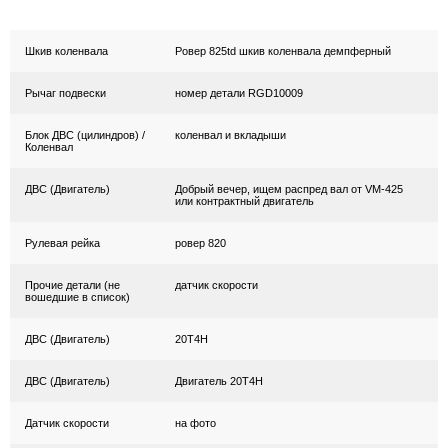
Шкив коленвала
Ровер 825td шкив коленвала демпферный
Рычаг подвески
номер детали RGD10009
Блок ДВС (цилиндров) /
коленвал и вкладыши
Коленвал
ДВС (Двигатель)
Добрый вечер, ищем распред вал от VM-425
или контрактный двигатель
Рулевая рейка
ровер 820
Прочие детали (не
датчик скорости
вошедшие в список)
ДВС (Двигатель)
20T4Н
ДВС (Двигатель)
Двигатель 20T4Н
Датчик скорости
на фото