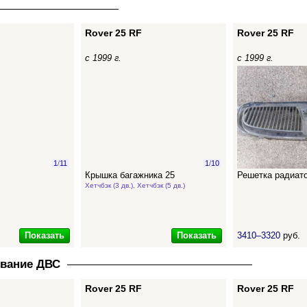
Rover 25 RF
Rover 25 RF
с 1999 г.
с 1999 г.
1
/
11
1
/
10
Крышка багажника 25
Решетка радиато
Хетчбэк (3 дв.), Хетчбэк (5 дв.)
Показать
Показать
3410–3320
руб.
ование ДВС
Rover 25 RF
Rover 25 RF