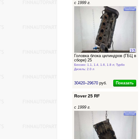
с 1999 г.
1
/
3
Головка блока цилиндров (ГБЦ в
сборе) 25
Бензин: 1.1, 1.4, 1.6, 1.8 л; Турбо
Дизель: 2.0 л
Показать
30420–29670
руб.
Rover 25 RF
с 1999 г.