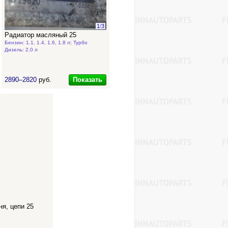
1
/
3
Радиатор масляный 25
Бензин: 1.1, 1.4, 1.6, 1.8 л; Турбо
Дизель: 2.0 л
Показать
2890–2820
руб.
я, цепи 25