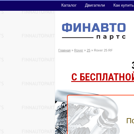
Каталог
Двигатели
Как купить
Главная
»
Rover
»
25
» Rover 25 RF
С БЕСПЛАТНО
По