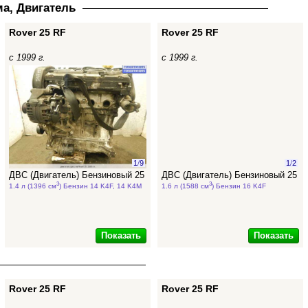
а, Двигатель
Rover 25 RF
Rover 25 RF
с 1999 г.
с 1999 г.
1
/
9
1
/
2
ДВС (Двигатель) Бензиновый 25
ДВС (Двигатель) Бензиновый 25
3
3
1.4 л (1396 см
) Бензин 14 K4F, 14 K4M
1.6 л (1588 см
) Бензин 16 K4F
Показать
Показать
Rover 25 RF
Rover 25 RF