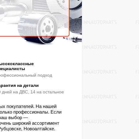
ысококлассные
пециалисты
рофессиональный подход
арантия на детали
0 дней на ДВС, 14 на остальное
ных покупателей. На нашей
 только профессионалы. Если
 ваш выбор —
очень широкий ассортимент
 Рубцовске, Новоалтайске.