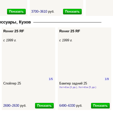
Показать
Показать
3700–3610
руб.
ессуары, Кузов
Rover 25 RF
Rover 25 RF
с 1999 г.
с 1999 г.
1
/
5
1
/
9
Спойлер 25
Бампер задний 25
Хетчбэк (3 дв.), Хетчбэк (5 дв.)
Показать
Показать
2690–2630
руб.
6490–6330
руб.