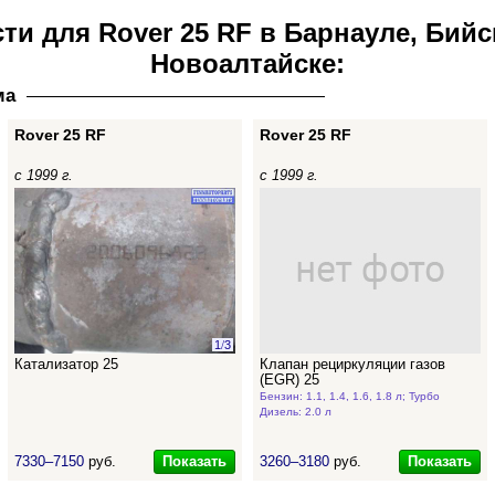
ти для Rover 25 RF в Барнауле, Бийс
Новоалтайске:
ма
Rover 25 RF
Rover 25 RF
с 1999 г.
с 1999 г.
1
/
3
Катализатор 25
Клапан рециркуляции газов
(EGR) 25
Бензин: 1.1, 1.4, 1.6, 1.8 л; Турбо
Дизель: 2.0 л
Показать
Показать
7330–7150
руб.
3260–3180
руб.