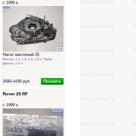
с 1999 г.
1
/
2
Насос масляный 25
Бензин: 1.1, 1.4, 1.6, 1.8 л; Турбо
Дизель: 2.0 л
Показать
2690–4180
руб.
Rover 25 RF
с 1999 г.