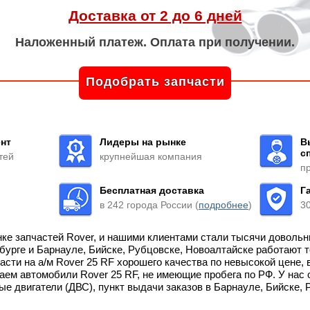
Доставка от 2 до 6 дней
Наложенный платеж. Оплата при получении.
Подобрать запчасти
нт
Лидеры на рынке
В
с
тей
крупнейшая компания
п
Бесплатная доставка
Г
в 242 города России (
подробнее
)
3
нке запчастей Rover, и нашими клиентами стали тысячи доволь
рбурге и Барнауле, Бийске, Рубцовске, Новоалтайске работают
асти на а/м Rover 25 RF хорошего качества по невысокой цене,
 автомобили Rover 25 RF, не имеющие пробега по РФ. У нас 
ые двигатели (ДВС), пункт выдачи заказов в Барнауле, Бийске,