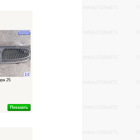
1
/
2
ра 25
Показать