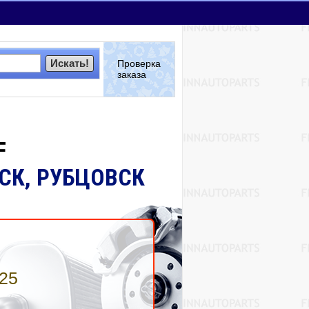
Искать!
Проверка
заказа
F
ЙСК, РУБЦОВСК
 25