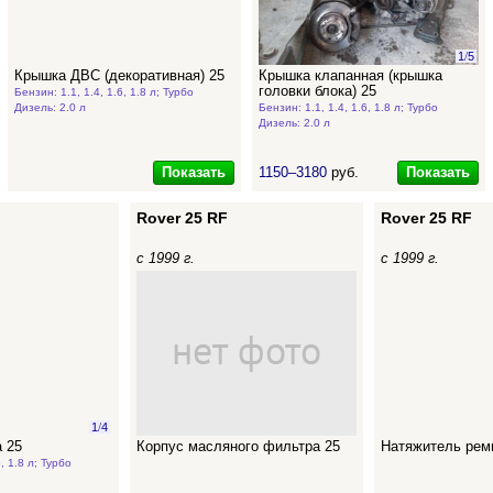
1
/
5
Крышка ДВС (декоративная) 25
Крышка клапанная (крышка
головки блока) 25
Бензин: 1.1, 1.4, 1.6, 1.8 л; Турбо
Дизель: 2.0 л
Бензин: 1.1, 1.4, 1.6, 1.8 л; Турбо
Дизель: 2.0 л
Показать
Показать
1150–3180
руб.
Rover 25 RF
Rover 25 RF
с 1999 г.
с 1999 г.
1
/
4
 25
Корпус масляного фильтра 25
Натяжитель ремн
, 1.8 л; Турбо