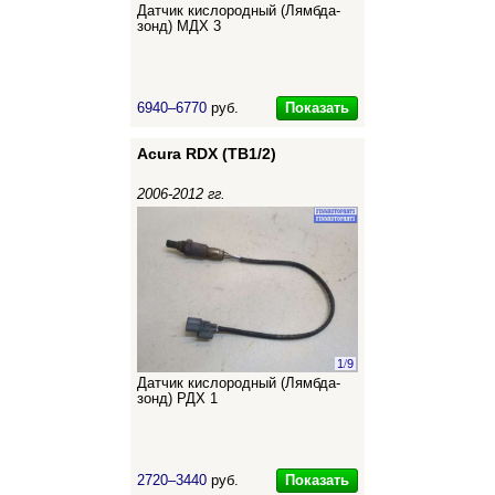
Датчик кислородный (Лямбда-
зонд) МДХ 3
Показать
6940–6770
руб.
Acura RDX (TB1/2)
2006-2012 гг.
1
/
9
Датчик кислородный (Лямбда-
зонд) РДХ 1
Показать
2720–3440
руб.