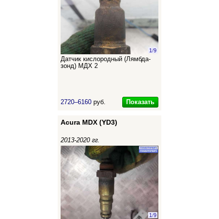
1
/
9
Датчик кислородный (Лямбда-
зонд) МДХ 2
Показать
2720–6160
руб.
Acura MDX (YD3)
2013-2020 гг.
1
/
9