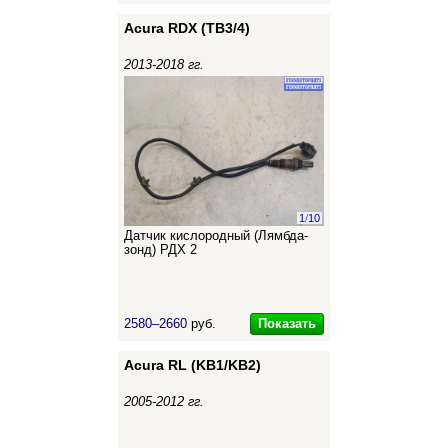
Acura RDX (TB3/4)
2013-2018 гг.
1
/
10
Датчик кислородный (Лямбда-
зонд) РДХ 2
Показать
2580–2660
руб.
Acura RL (KB1/KB2)
2005-2012 гг.