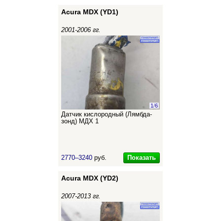
Acura MDX (YD1)
2001-2006 гг.
1
/
6
Датчик кислородный (Лямбда-
зонд) МДХ 1
Показать
2770–3240
руб.
Acura MDX (YD2)
2007-2013 гг.