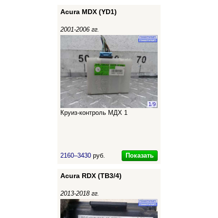
Acura MDX (YD1)
2001-2006 гг.
1
/
9
Круиз-контроль МДХ 1
Показать
2160–3430
руб.
Acura RDX (TB3/4)
2013-2018 гг.