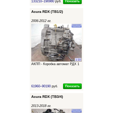
Показать
133210–190980
руб.
Acura RDX (TB1/2)
2006-2012 гг.
1
/
10
АКПП - Коробка автомат РДХ 1
Показать
61960–90190
руб.
Acura RDX (TB3/4)
2013-2018 гг.