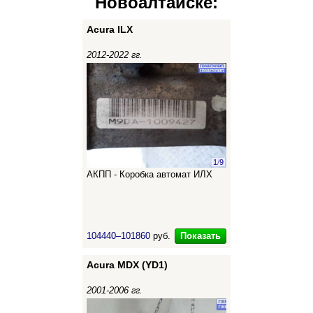
Новоалтайске:
Acura ILX
2012-2022 гг.
1
/
9
АКПП - Коробка автомат ИЛХ
Показать
104440–101860
руб.
Acura MDX (YD1)
2001-2006 гг.