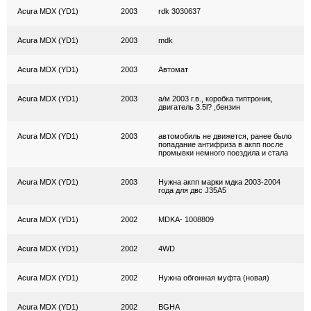
Acura MDX (YD1)
2003
rdk 3030637
Acura MDX (YD1)
2003
mdk
Acura MDX (YD1)
2003
Автомат
Acura MDX (YD1)
2003
а/м 2003 г.в., коробка типтроник,
двигатель 3.5l? ,бензин
Acura MDX (YD1)
2003
автомобиль не движется, ранее было
попадание антифриза в акпп после
промывки немного поездила и стала
Acura MDX (YD1)
2003
Нужна акпп марки мдка 2003-2004
года для двс J35A5
Acura MDX (YD1)
2002
MDKA- 1008809
Acura MDX (YD1)
2002
4WD
Acura MDX (YD1)
2002
Нужна обгонная муфта (новая)
Acura MDX (YD1)
2002
BGHA