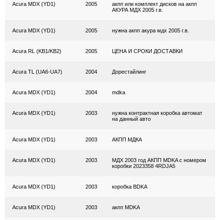
Acura MDX (YD1)
2005
акпп или комплект дисков на акпп
АКУРА МДХ 2005 г.в.
Acura MDX (YD1)
2005
нужна акпп акура мдх 2005 г.в.
Acura RL (KB1/KB2)
2005
ЦЕНА И СРОКИ ДОСТАВКИ
Acura TL (UA6-UA7)
2004
Дорестайлинг
Acura MDX (YD1)
2004
mdka
Acura MDX (YD1)
2003
нужна контрактная коробка автомат
на данный авто
Acura MDX (YD1)
2003
АКПП МДКА
Acura MDX (YD1)
2003
МДХ 2003 год АКПП MDKA с номером
коробки 2023358 4RDJA5
Acura MDX (YD1)
2003
коробка BDKA
Acura MDX (YD1)
2003
акпп MDKA